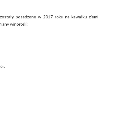
 zostały posadzone w 2017 roku na kawałku ziemi
iany winorośli:
ór.