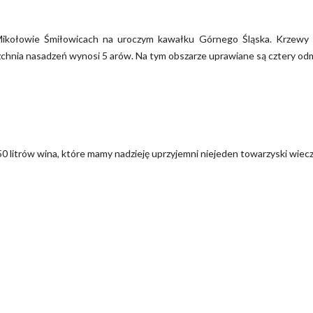
 Mikołowie Śmiłowicach na uroczym kawałku Górnego Śląska. Krzewy
hnia nasadzeń wynosi 5 arów. Na tym obszarze uprawiane są cztery odm
 litrów wina, które mamy nadzieję uprzyjemni niejeden towarzyski wiecz